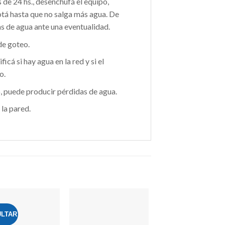
 de 24 hs., desenchufá el equipo,
otá hasta que no salga más agua. De
s de agua ante una eventualidad.
de goteo.
icá si hay agua en la red y si el
o.
o, puede producir pérdidas de agua.
la pared.
LTAR
Añadir
Añadir
a la
a la