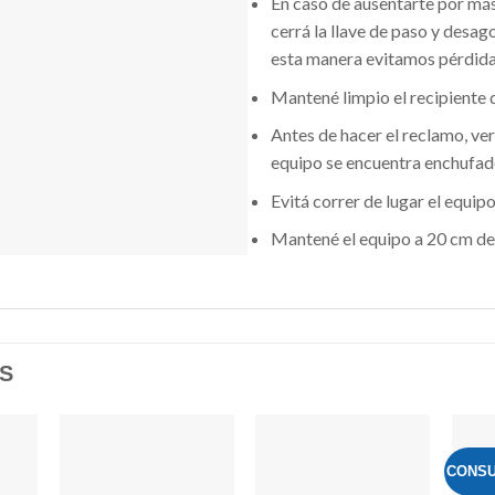
En caso de ausentarte por más
cerrá la llave de paso y desag
esta manera evitamos pérdida
Mantené limpio el recipiente 
Antes de hacer el reclamo, verif
equipo se encuentra enchufad
Evitá correr de lugar el equip
Mantené el equipo a 20 cm de 
S
CONSU
dir
Añadir
Añadir
la
a la
a la