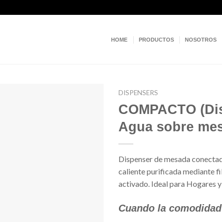
HOME
PRODUCTOS
NOSOTROS
DISPENSERS
COMPACTO (Disp
Añadir
Agua sobre me
a la
lista de
deseos
Dispenser de mesada conectado 
caliente purificada mediante fi
activado. Ideal para Hogares y
Cuando la comodidad y