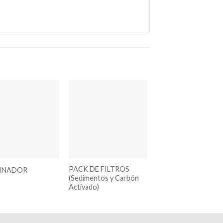
Añadir
Añadir
a la
a la
lista de
lista de
deseos
deseos
PACK DE FILTROS
INADOR
(Sedimentos y Carbón
Activado)