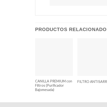
PRODUCTOS RELACIONADO
Añadir
Aña
a la
a 
lista de
list
deseos
des
CANILLA PREMIUM con
FILTRO ANTISAR
Filtros (Purificador
Bajomesada)