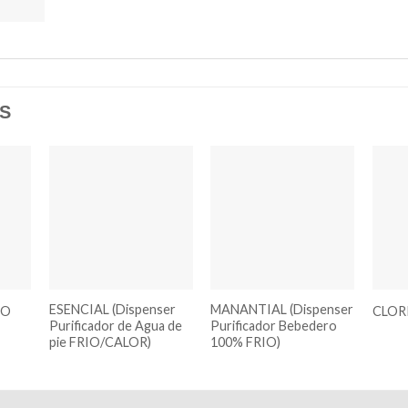
S
dir
Añadir
Añadir
la
a la
a la
a de
lista de
lista de
eos
deseos
deseos
ESENCIAL (Dispenser
MANANTIAL (Dispenser
RO
CLOR
Purificador de Agua de
Purificador Bebedero
pie FRIO/CALOR)
100% FRIO)