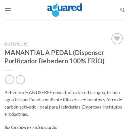
Skip
to
content
DISPENSERS
Añadir
MANANTIAL A PEDAL (Dispenser
a la
Purificador Bebedero 100% FRÍO)
lista de
deseos
Bebedero HANDSFREE conectado a la red de agua, brinda
agua fría purificada mediante filtro de sedimentos y filtro de
carbón activado. Ideal para Heladerías, Empresas, Institutos
e Industrias.
Su función es refrescarte.